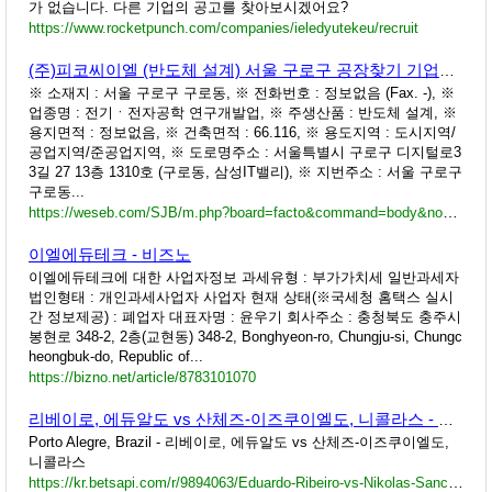
가 없습니다. 다른 기업의 공고를 찾아보시겠어요?
https://www.rocketpunch.com/companies/ieledyutekeu/recruit
(주)피코씨이엘 (반도체 설계) 서울 구로구 공장찾기 기업정보 : 위세브
※ 소재지 : 서울 구로구 구로동, ※ 전화번호 : 정보없음 (Fax. -), ※
업종명 : 전기ㆍ전자공학 연구개발업, ※ 주생산품 : 반도체 설계, ※
용지면적 : 정보없음, ※ 건축면적 : 66.116, ※ 용도지역 : 도시지역/
공업지역/준공업지역, ※ 도로명주소 : 서울특별시 구로구 디지털로3
3길 27 13층 1310호 (구로동, 삼성IT밸리), ※ 지번주소 : 서울 구로구
구로동...
https://weseb.com/SJB/m.php?board=facto&command=body&no=10084
이엘에듀테크 - 비즈노
이엘에듀테크에 대한 사업자정보 과세유형 : 부가가치세 일반과세자
법인형태 : 개인과세사업자 사업자 현재 상태(※국세청 홈택스 실시
간 정보제공) : 폐업자 대표자명 : 윤우기 회사주소 : 충청북도 충주시
봉현로 348-2, 2층(교현동) 348-2, Bonghyeon-ro, Chungju-si, Chungc
heongbuk-do, Republic of...
https://bizno.net/article/8783101070
리베이로, 에듀알도 vs 산체즈-이즈쿠이엘도, 니콜라스 - Porto Alegre, Brazil - 테니스
Porto Alegre, Brazil - 리베이로, 에듀알도 vs 산체즈-이즈쿠이엘도,
니콜라스
https://kr.betsapi.com/r/9894063/Eduardo-Ribeiro-vs-Nikolas-Sanchez-Izquierdo