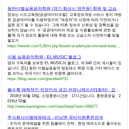
동탄이엘실용음악학원 (경기 화성시 영천동) 학원 및 교습소 정보 위세브
정보는 시도교육청(공공데이터포털), 교육정보개방 서비스 등이 개방
한 공공데이터를 이용하였으며 "제공처"의 사정에 따라 지연되거나
잘못 표기 될 수 있습니다. 그에 따른 정보의 신뢰성 및 정확성을 담
보하지 않습니다. ※ '공공데이터의 제공 및 이용활성화에 관한 법
률'에 의거 정보의 활용에 대해 학원 또는 교습소의 사전허가를 받을
필요가
https://weseb.com/SJB/m.php?board=academy&command=body&no=56122
이엘 실용음악학원 - EL MUSIC 블로그
명의 구독자를 보유한 EL MUSIC의 블로그. 약 640 건의 게시물이 있
습니다. [EL] 동탄 이엘실용음악 방송댄스 학원 드럼 기타 베이스 보
컬 피아노 작곡 미디 색소폰 트럼펫 클라리넷...
https://blog.naver.com/gracelee0731
볼수록 매력적인 직장인의 공감 커뮤니케이션[1회차] - 모집마감일 2019년 02월 19일 : 러닝맨
: 2019년 02월 19일, 소정훈련시간은 : 17시간입니다. 훈련종료일 : 2
019년 03월
http://www.learningmen.com/classDetail?num=586577
주식회사이엘에듀테크 - 러닝맨,국비지원훈련검색
; 조직의 문제해결을 위한 팀플레이 전략 ; 현장 에피소드로 풀어보는
멘토코치 카운셀링 ;