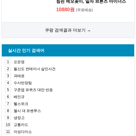
침핀 메모꽂이, 일자 브론즈 마이너스
10880원
(무료배송)
쿠팡 검색결과 더보기 →
실시간 인기 검색어
1
오은영
2
돌산도 컨테이너 살인사건
3
과태료
4
수사반장팀
5
구준엽 유퀴즈 대만 반응
6
배인규
7
헬스위크
8
첼시 대 유벤투스
9
냉장고
10
교통카드
11
아성다이소